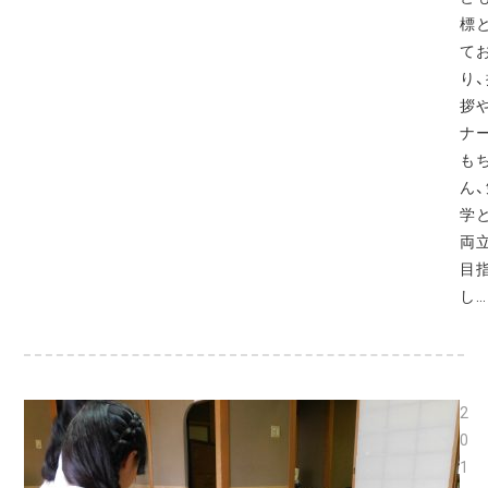
標
て
り
拶
ナ
も
ん
学
両
目
し…
2
0
1