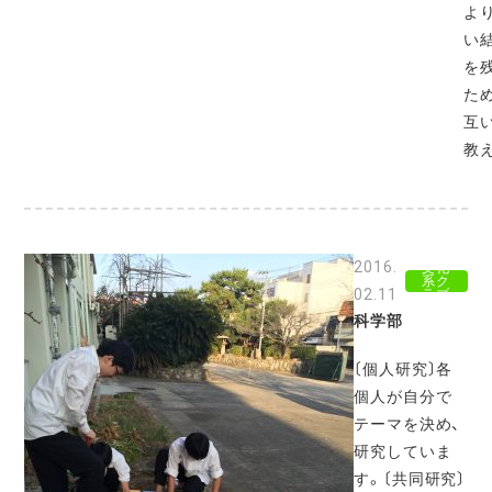
よ
い
を
た
互
教
2016.
文化
系ク
02.11
ラブ
科学部
〔個人研究〕各
個人が自分で
テーマを決め、
研究していま
す。〔共同研究〕