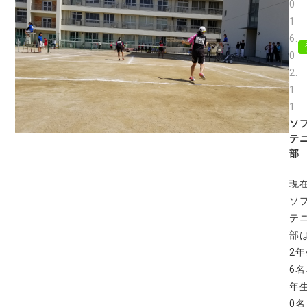
0
1
6.
0
2.
1
1
ソ
テ
部
現
ソ
テ
部
2
6名
年
0