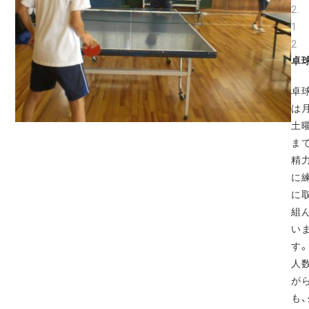
2.
1
2
卓
卓
は
土
ま
精
に
に
組
い
す
人
が
も