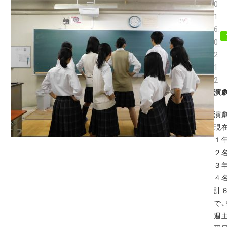
0
1
6.
0
2.
1
2
演
演
現
１
２
３
４
計
で
週