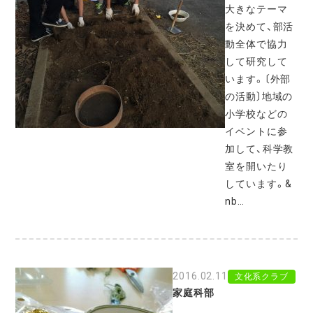
大きなテーマ
を決めて、部活
動全体で協力
して研究して
います。〔外部
の活動〕地域の
小学校などの
イベントに参
加して、科学教
室を開いたり
しています。&
nb…
2016.02.11
文化系クラブ
家庭科部