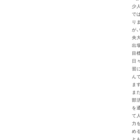
少
で
り
が
央
出
目
日
習
ん
ま
ま
部
を
て
力
め
と