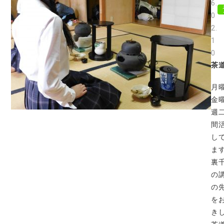
6.
0
2.
1
0
茶
月
金
週
間
し
ま
裏
の
の
を
き