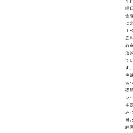
平
曜
金
に
１F
庭
義
活
て
す
声
習・
礎
レ・
本
み・
当
練習