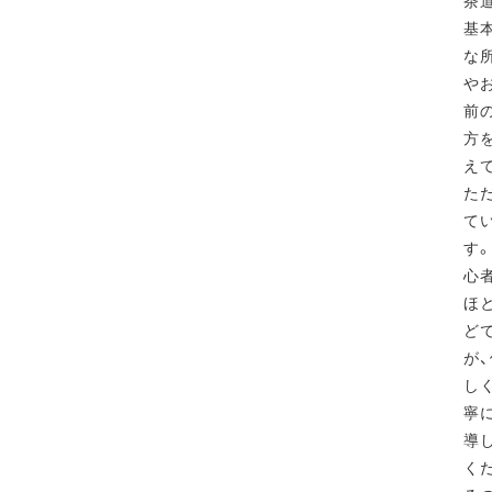
茶
基
な
や
前
方
え
た
て
す
心
ほ
ど
が
し
寧
導
く