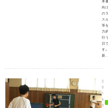
本
向
の
ス
等
力
行
日
す
新…
2
0
1
6.
0