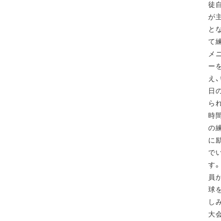
徒
が
と
て
メ
ー
え
日
ら
時
の
に
で
す
員
球
し
大