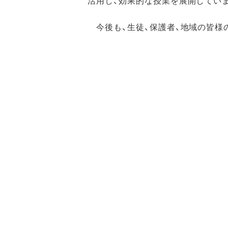
活用し、効果的な授業を展開してい
今後も、生徒、保護者、地域の皆様
なお、学校経営計画、学校生活など
関心を持った方は、是非本校の門を
PTAより