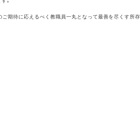
ます。
のご期待に応えるべく教職員一丸となって最善を尽くす所存
詳しい内容については、このホームページに掲載されていま
たたいて下さい。お待ちしています。
事務室より
尚和会【同窓会】