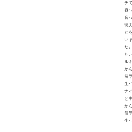
チ
容・
音・
現
ど
い
た
た
ル
か
留
生・
ナ
と
か
留
生・