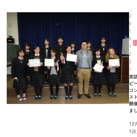
2
0
1
6.
1
2.
2
1
英
ピ
コ
ス
開
ま
12
1