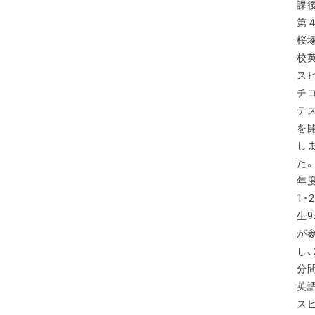
課
第
桜
校
ス
チ
テ
を
し
た
年
1・
生
が
し、
分
英
ス