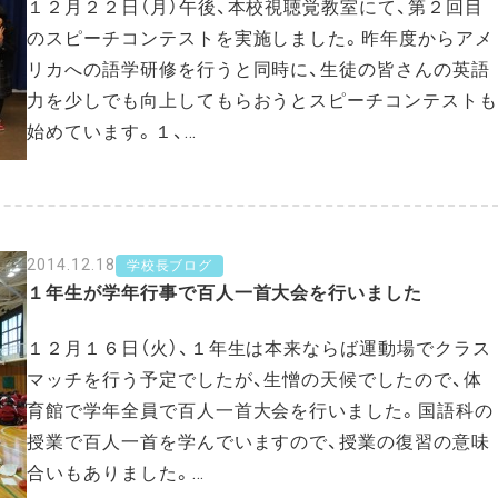
１２月２２日（月）午後、本校視聴覚教室にて、第２回目
のスピーチコンテストを実施しました。昨年度からアメ
リカへの語学研修を行うと同時に、生徒の皆さんの英語
力を少しでも向上してもらおうとスピーチコンテストも
始めています。１、…
2014.12.18
学校長ブログ
１年生が学年行事で百人一首大会を行いました
１２月１６日（火）、１年生は本来ならば運動場でクラス
マッチを行う予定でしたが、生憎の天候でしたので、体
育館で学年全員で百人一首大会を行いました。国語科の
授業で百人一首を学んでいますので、授業の復習の意味
合いもありました。…