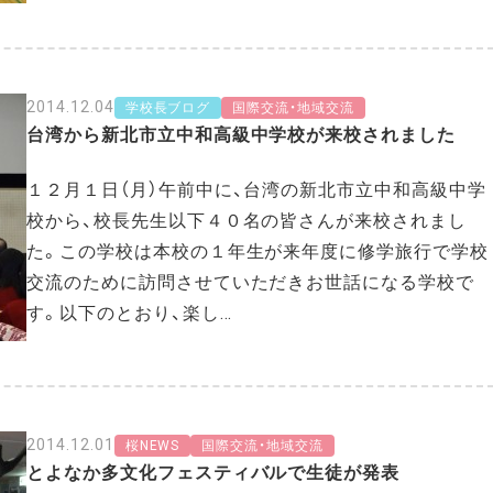
2014.12.04
学校長ブログ
国際交流・地域交流
台湾から新北市立中和高級中学校が来校されました
１２月１日（月）午前中に、台湾の新北市立中和高級中学
校から、校長先生以下４０名の皆さんが来校されまし
た。この学校は本校の１年生が来年度に修学旅行で学校
交流のために訪問させていただきお世話になる学校で
す。以下のとおり、楽し…
2014.12.01
桜NEWS
国際交流・地域交流
とよなか多文化フェスティバルで生徒が発表