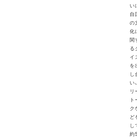
い
自
の
化
関
る
イ
を
し
い
リ
ト
ク
ど
し
約