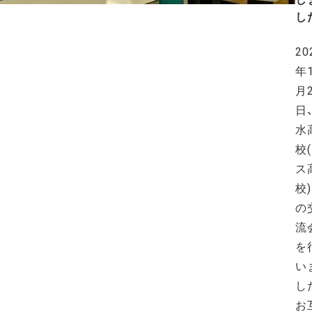
し
20
年
月
日
水
校
ス
校
の
流
を
い
し
お