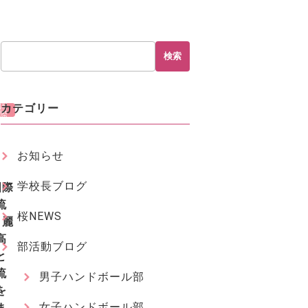
検索
E
S
S
国
カテゴリー
際
交
流
部
お知らせ
学校長ブログ
国際
流
桜NEWS
】麗
高
部活動ブログ
と
流
男子ハンドボール部
を
女子ハンドボール部
ま