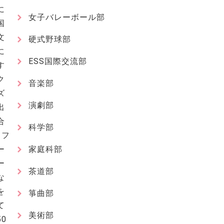
に
女子バレーボール部
国
文
硬式野球部
に
ESS国際交流部
す
ク
音楽部
ズ
演劇部
出
合
科学部
、フ
ー
家庭科部
ー
茶道部
な
を
箏曲部
て
美術部
50