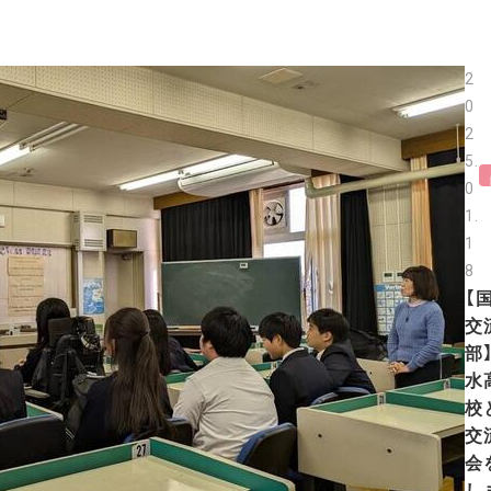
2
0
2
5.
0
1.
1
8
【
交
部
水
校
交
会
し