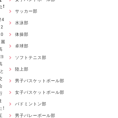
た！
サッカー部
24
水泳部
12
20
体操部
、麗
卓球部
高
(ヨ
ソフトテニス部
高
陸上部
)と
交
男子バスケットボール部
会
女子バスケットボール部
行
ま
バドミントン部
た！
互
男子バレーボール部