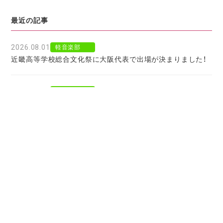
最近の記事
2026.08.01
軽音楽部
近畿高等学校総合文化祭に大阪代表で出場が決まりました！
2026.07.30
軽音楽部
豊南市場で「ワタシイロパレット」を歌いました！
2026.07.28
お知らせ
北京からの留学生をお迎えして〜国境を越えた温かい学びに
感謝〜
2026.07.27
お知らせ
大阪府公立高校進学フェア２０２７