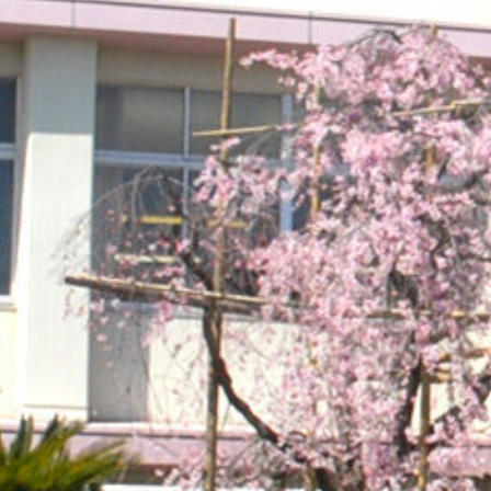
on line
229
Warning
: Attempt to read pr