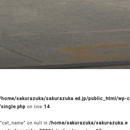
/public_html/wp-content/themes/sakurazuka_2020/header.p
/home/sakurazuka/sakurazuka.ed.jp/public_html/wp-c
single.php
on line
14
 "cat_name" on null in
/home/sakurazuka/sakurazuka.e