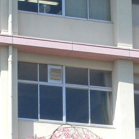
/sakurazuka/sakurazuka.ed.jp/public_html/wp-content/the