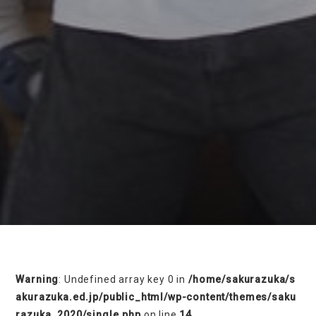
on line
230
Warning
: Undefined array key 0 in
/home/sakurazuka/s
akurazuka.ed.jp/public_html/wp-content/themes/saku
razuka_2020/single.php
on line
14