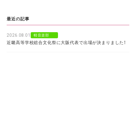
最近の記事
2026.08.01
軽音楽部
近畿高等学校総合文化祭に大阪代表で出場が決まりました！
2026.07.30
軽音楽部
豊南市場で「ワタシイロパレット」を歌いました！
2026.07.28
お知らせ
北京からの留学生をお迎えして〜国境を越えた温かい学びに
感謝〜
2026.07.27
お知らせ
大阪府公立高校進学フェア２０２７