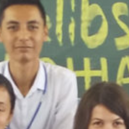
/home/sakurazuka/sakurazuka.ed.jp/public_html/wp-conten
t/themes/sakurazuka_2020/header.php