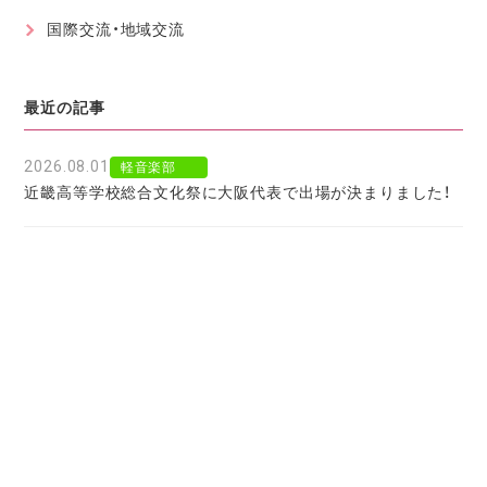
国際交流・地域交流
最近の記事
2026.08.01
軽音楽部
近畿高等学校総合文化祭に大阪代表で出場が決まりました！
2026.07.30
軽音楽部
豊南市場で「ワタシイロパレット」を歌いました！
2026.07.28
お知らせ
北京からの留学生をお迎えして〜国境を越えた温かい学びに
感謝〜
2026.07.27
お知らせ