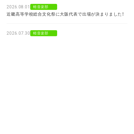
2026.08.01
軽音楽部
近畿高等学校総合文化祭に大阪代表で出場が決まりました！
2026.07.30
軽音楽部
豊南市場で「ワタシイロパレット」を歌いました！
2026.07.28
お知らせ
北京からの留学生をお迎えして〜国境を越えた温かい学びに
感謝〜
2026.07.27
お知らせ
大阪府公立高校進学フェア２０２７
2026.07.25
軽音楽部
レコーディングを前にディレクションを行っていただまし
た！