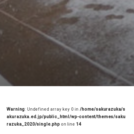
on line
230
Warning
: Undefined array key 0 in
/home/sakurazuka/s
akurazuka.ed.jp/public_html/wp-content/themes/saku
razuka_2020/single.php
on line
14