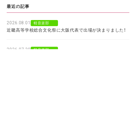
最近の記事
2026.08.01
軽音楽部
近畿高等学校総合文化祭に大阪代表で出場が決まりました！
2026.07.30
軽音楽部
豊南市場で「ワタシイロパレット」を歌いました！
2026.07.28
お知らせ
北京からの留学生をお迎えして〜国境を越えた温かい学びに
感謝〜
2026.07.27
お知らせ
大阪府公立高校進学フェア２０２７