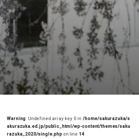
on line
230
Warning
: Undefined array key 0 in
/home/sakurazuka/s
akurazuka.ed.jp/public_html/wp-content/themes/saku
razuka_2020/single.php
on line
14