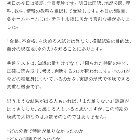
初日の今日は英語、全員受験です。明日は国語、地歴公民、理
科、数学、情報の教科を選択して受験します。本日の5限目、
各ホームルームには、テスト用紙に向かう真剣な姿がありま
した。
「合格、不合格」を決める入試とは異なり、模擬試験の目的は、
自分の現在地（今の力）を知ることにあります。
共通テストは、知識の量だけでなく、「限られた時間の中で、
正確に読み取り、考え、判断する力」が問
われます。その力が
今どの程度身についているのかを、実
際の形式で体験できる
貴重な機会です。
思うような結果が出る人もいれば、「まだ足りない」「課題が
はっきりした」と感じる人もいると思いますが、この時期の
模試で大切なのは点数そのものではありません
。
・どの分野で時間が足りなかったのか
・どんな問題で迷ったのか