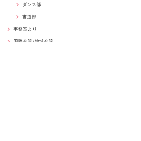
ダンス部
書道部
事務室より
国際交流・地域交流
最近の記事
2026.08.01
軽音楽部
近畿高等学校総合文化祭に大阪代表で出場が決まりました！
2026.07.30
軽音楽部
豊南市場で「ワタシイロパレット」を歌いました！
2026.07.28
お知らせ