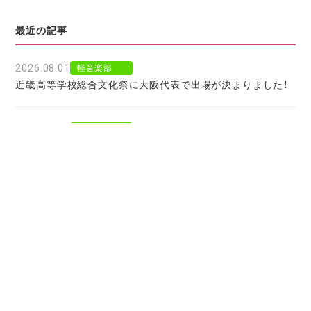
最近の記事
2026.08.01
軽音楽部
近畿高等学校総合文化祭に大阪代表で出場が決まりました！
2026.07.30
軽音楽部
豊南市場で「ワタシイロパレット」を歌いました！
2026.07.28
お知らせ
北京からの留学生をお迎えして〜国境を越えた温かい学びに
感謝〜
2026.07.27
お知らせ
大阪府公立高校進学フェア２０２７