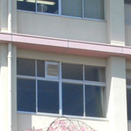
/sakurazuka/sakurazuka.ed.jp/public_html/wp-content/the