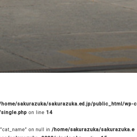
/public_html/wp-content/themes/sakurazuka_2020/header.p
/home/sakurazuka/sakurazuka.ed.jp/public_html/wp-c
single.php
on line
14
 "cat_name" on null in
/home/sakurazuka/sakurazuka.e