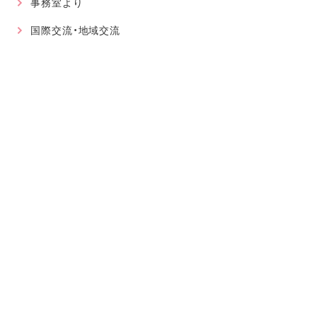
事務室より
国際交流・地域交流
最近の記事
2026.08.01
軽音楽部
近畿高等学校総合文化祭に大阪代表で出場が決まりました！
2026.07.30
軽音楽部
豊南市場で「ワタシイロパレット」を歌いました！
2026.07.28
お知らせ
北京からの留学生をお迎えして〜国境を越えた温かい学びに
感謝〜