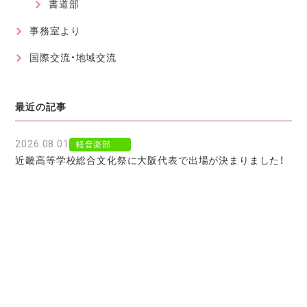
書道部
事務室より
国際交流・地域交流
最近の記事
2026.08.01
軽音楽部
近畿高等学校総合文化祭に大阪代表で出場が決まりました！
2026.07.30
軽音楽部
豊南市場で「ワタシイロパレット」を歌いました！
2026.07.28
お知らせ
北京からの留学生をお迎えして〜国境を越えた温かい学びに
感謝〜