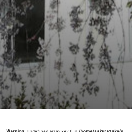
on line
230
Warning
: Undefined array key 0 in
/home/sakurazuka/s