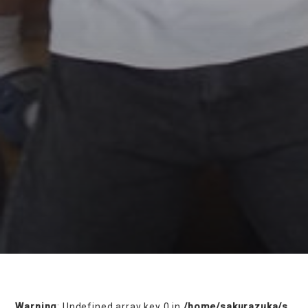
on line
230
Warning
: Undefined array key 0 in
/home/sakurazuka/s