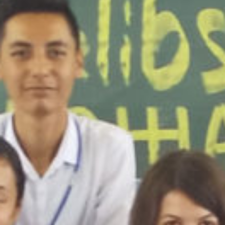
/home/sakurazuka/sakurazuka.ed.jp/public_html/wp-conten
t/themes/sakurazuka_2020/header.php