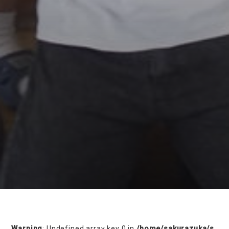
on line
230
Warning
: Undefined array key 0 in
/home/sakurazuka/s