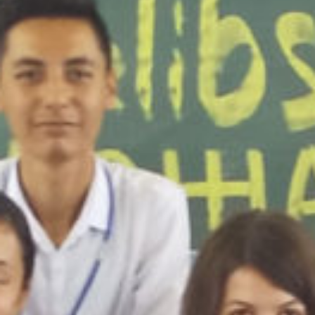
/home/sakurazuka/sakurazuka.ed.jp/public_html/wp-conten
t/themes/sakurazuka_2020/header.php