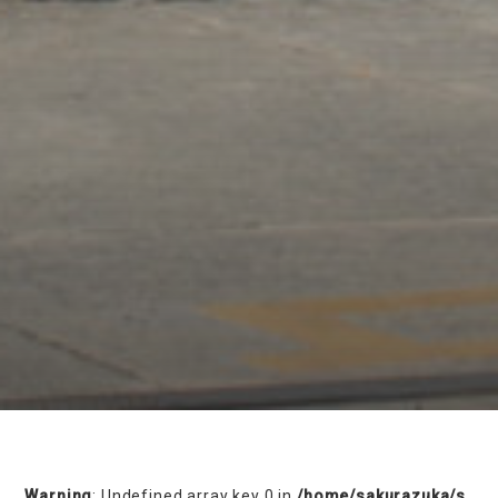
on line
230
Warning
: Undefined array key 0 in
/home/sakurazuka/s