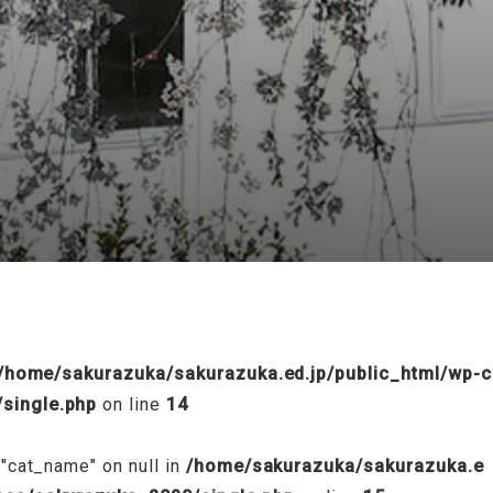
/public_html/wp-content/themes/sakurazuka_2020/header.p
/home/sakurazuka/sakurazuka.ed.jp/public_html/wp-c
single.php
on line
14
 "cat_name" on null in
/home/sakurazuka/sakurazuka.e