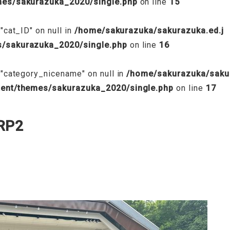
emes/sakurazuka_2020/single.php
on line
15
"cat_ID" on null in
/home/sakurazuka/sakurazuka.ed.j
s/sakurazuka_2020/single.php
on line
16
 "category_nicename" on null in
/home/sakurazuka/saku
tent/themes/sakurazuka_2020/single.php
on line
17
RP2