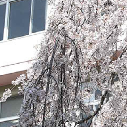
on line
229
Warning
: Attempt to read pr