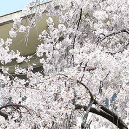
/sakurazuka/sakurazuka.ed.jp/public_html/wp-content/the