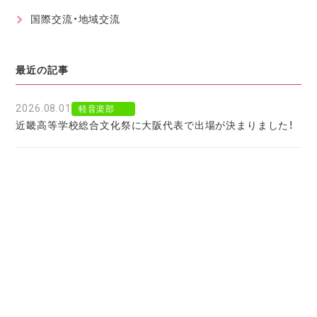
国際交流・地域交流
最近の記事
2026.08.01
軽音楽部
近畿高等学校総合文化祭に大阪代表で出場が決まりました！
2026.07.30
軽音楽部
豊南市場で「ワタシイロパレット」を歌いました！
2026.07.28
お知らせ
北京からの留学生をお迎えして〜国境を越えた温かい学びに
感謝〜
2026.07.27
お知らせ