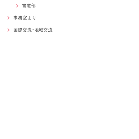
書道部
事務室より
国際交流・地域交流
最近の記事
2026.08.01
軽音楽部
近畿高等学校総合文化祭に大阪代表で出場が決まりました！
2026.07.30
軽音楽部
豊南市場で「ワタシイロパレット」を歌いました！
2026.07.28
お知らせ
北京からの留学生をお迎えして〜国境を越えた温かい学びに
感謝〜