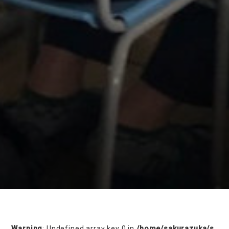
on line
230
Warning
: Undefined array key 0 in
/home/sakurazuka/s