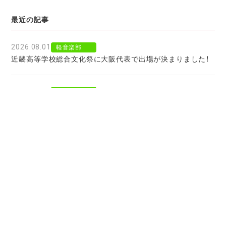
最近の記事
2026.08.01
軽音楽部
近畿高等学校総合文化祭に大阪代表で出場が決まりました！
2026.07.30
軽音楽部
豊南市場で「ワタシイロパレット」を歌いました！
2026.07.28
お知らせ
北京からの留学生をお迎えして〜国境を越えた温かい学びに
感謝〜
2026.07.27
お知らせ
大阪府公立高校進学フェア２０２７