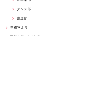
ダンス部
書道部
事務室より
国際交流・地域交流
最近の記事
2026.08.01
軽音楽部
近畿高等学校総合文化祭に大阪代表で出場が決まりました！
2026.07.30
軽音楽部
豊南市場で「ワタシイロパレット」を歌いました！