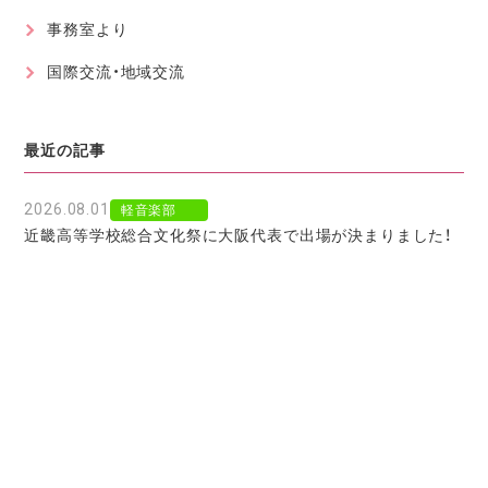
事務室より
国際交流・地域交流
最近の記事
2026.08.01
軽音楽部
近畿高等学校総合文化祭に大阪代表で出場が決まりました！
2026.07.30
軽音楽部
豊南市場で「ワタシイロパレット」を歌いました！
2026.07.28
お知らせ
北京からの留学生をお迎えして〜国境を越えた温かい学びに
感謝〜