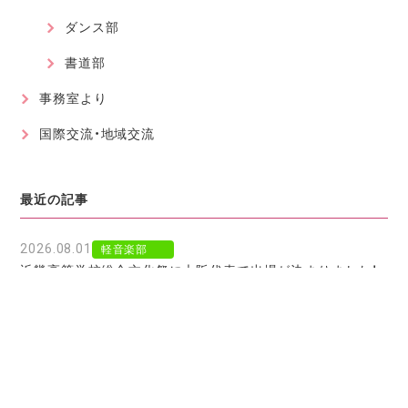
ダンス部
書道部
事務室より
国際交流・地域交流
最近の記事
2026.08.01
軽音楽部
近畿高等学校総合文化祭に大阪代表で出場が決まりました！
2026.07.30
軽音楽部
豊南市場で「ワタシイロパレット」を歌いました！