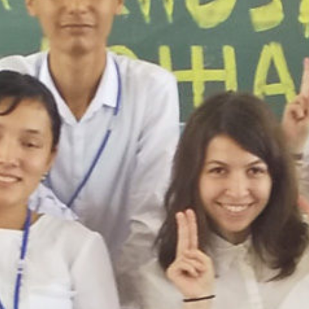
/sakurazuka/sakurazuka.ed.jp/public_html/wp-content/the