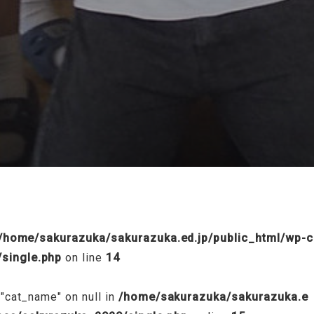
/public_html/wp-content/themes/sakurazuka_2020/header.p
/home/sakurazuka/sakurazuka.ed.jp/public_html/wp-c
single.php
on line
14
 "cat_name" on null in
/home/sakurazuka/sakurazuka.e