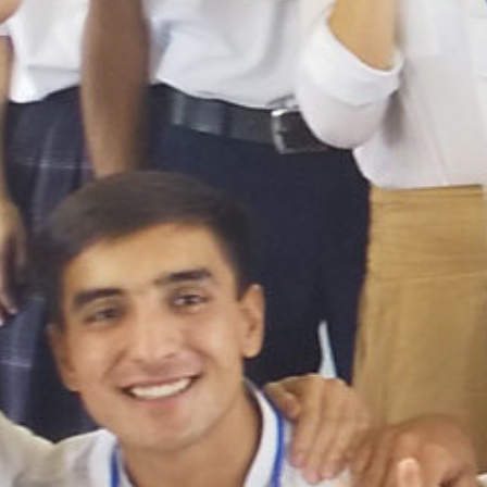
on line
229
Warning
: Attempt to read pr