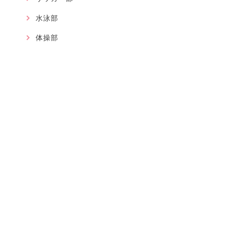
水泳部
体操部
卓球部
ソフトテニス部
陸上部
男子バスケットボール部
女子バスケットボール部
バドミントン部
男子バレーボール部
女子バレーボール部
硬式野球部