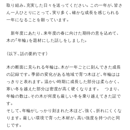
取り組み、充実した日々を送ってください。この一年が、皆さ
ん一人ひとりにとって、実り多く、確かな成長を感じられる
一年になることを願っています。
新年度にあたり、来年度の春に向けた期待の意を込めて、
木の「年輪」を題材にした話しをしました。
（以下、話の要約です）
木の断面に見られる年輪は、木が一年ごとに刻んできた成長
の記録です。季節の変化がある地域で育つ木ほど、年輪はは
っきりと表れます。温かい時期に成長した部分は柔らかく、
寒い冬を越えた部分は密度が高く硬くなります。 つまり、
年輪の数は、その木が何度も厳しい冬を乗り越えてきた証で
す。
そして、年輪がしっかり刻まれた木ほど、強く、折れにくくな
ります。厳しい環境で育った木材が、高い強度を持つのと同
じです。