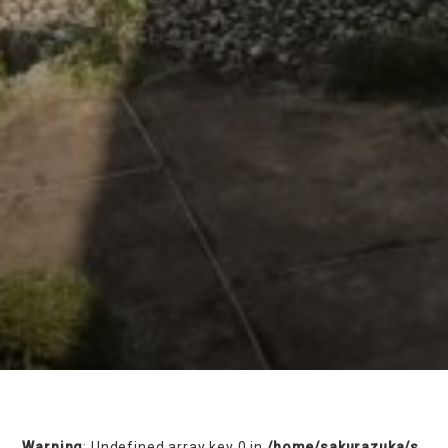
on line
230
Warning
: Undefined array key 0 in
/home/sakurazuka/s