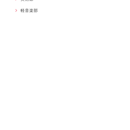
軽音楽部
吹奏楽部
ダンス部
書道部
事務室より
国際交流・地域交流
最近の記事
2026.08.01
軽音楽部
近畿高等学校総合文化祭に大阪代表で出場が決まりました！
2026.07.30
軽音楽部