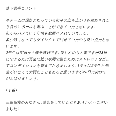
以下選手コメント
今チームの課題となっている前半の立ち上がりを攻めきれた
り斜め
にボールを運ぶことができていたと思います、
前からハメていく守備も数回ハメれていました、
多少雑くなってもダイレクトで回せていたのも良い点だと思
います
、
2年生は明日から修学旅行です、
楽しむのも大事ですが28日
にできるだけ万全に近い状態で臨むた
めにストレッチなどし
てコンディションを整えておきましょう、
1年生は2年生と先
生がいなくて大変なこともあると思いますが2
8日に向けて
がんばりましょう。
（３番）
三島高校のみなさん、試合をしていただきありがとうござい
ました！！