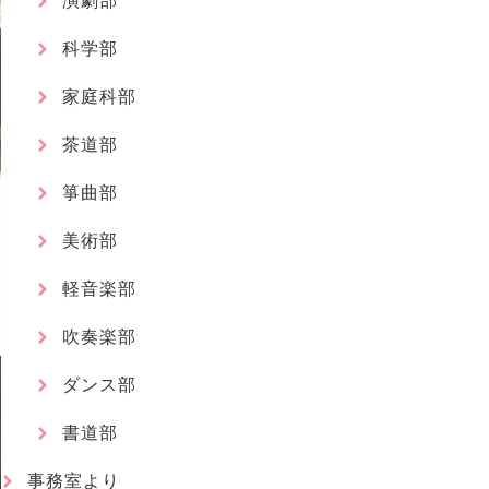
演劇部
科学部
家庭科部
茶道部
箏曲部
美術部
軽音楽部
吹奏楽部
ダンス部
書道部
事務室より