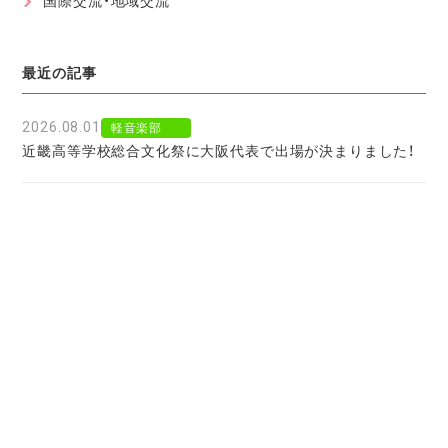
国際交流・地域交流
最近の記事
2026.08.01
軽音楽部
近畿高等学校総合文化祭に大阪代表で出場が決まりました！
2026.07.30
軽音楽部
豊南市場で「ワタシイロパレット」を歌いました！
2026.07.28
お知らせ
北京からの留学生をお迎えして〜国境を越えた温かい学びに
感謝〜
2026.07.27
お知らせ
大阪府公立高校進学フェア２０２７