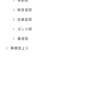
美術部
軽音楽部
吹奏楽部
ダンス部
書道部
事務室より
国際交流・地域交流
最近の記事
2026.08.01
軽音楽部
近畿高等学校総合文化祭に大阪代表で出場が決まりました！