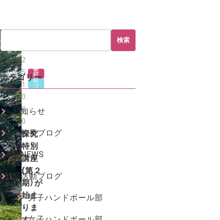
2
検索
0
2
お
学
知
5.
校
カテゴリー
ら
長
せ
1
ブ
ロ
0.
グ
3
お知らせ
0
学校長ブログ
探究
特別
桜NEWS
講座
(第２
部活動ブログ
期）が
始ま
男子ハンドボール部
りま
女子ハンドボール部
す