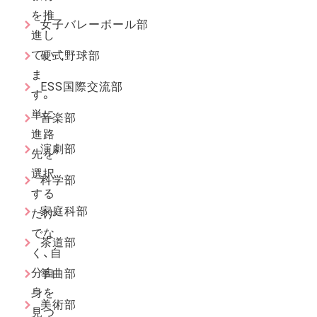
を推
女子バレーボール部
進し
てい
硬式野球部
ま
ESS国際交流部
す。
単に
音楽部
進路
演劇部
先を
選択
科学部
する
家庭科部
だけ
でな
茶道部
く、自
分自
箏曲部
身を
美術部
見つ