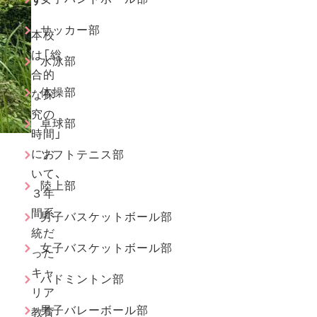
サッカー部
本校
は「総
水泳部
合的
体操部
な探
究の
卓球部
時間」
にお
ソフトテニス部
いて、
陸上部
３年
間系
男子バスケットボール部
統だ
女子バスケットボール部
った
キャ
バドミントン部
リア
男子バレーボール部
教育