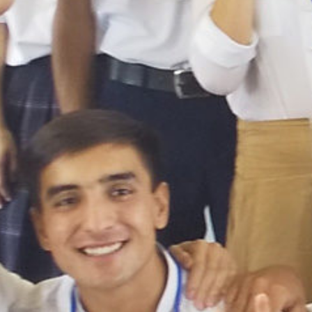
on line
229
Warning
: Attempt to read pr