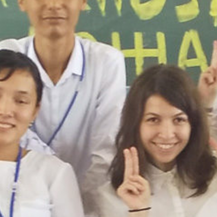
/sakurazuka/sakurazuka.ed.jp/public_html/wp-content/the