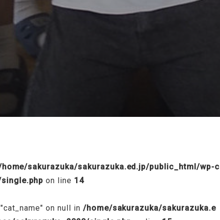
/public_html/wp-content/themes/sakurazuka_2020/header.p
/home/sakurazuka/sakurazuka.ed.jp/public_html/wp-c
single.php
on line
14
 "cat_name" on null in
/home/sakurazuka/sakurazuka.e