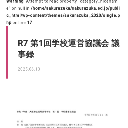
Warning
: Attempt to read property "category_nicenam
e" on null in
/home/sakurazuka/sakurazuka.ed.jp/publi
c_html/wp-content/themes/sakurazuka_2020/single.p
hp
on line
17
R7 第1回学校運営協議会 議
事録
2025.06.13