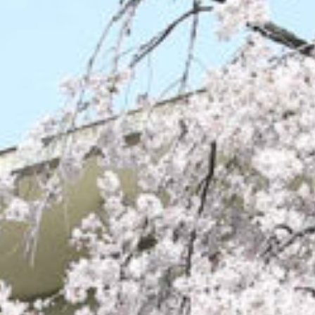
/home/sakurazuka/sakurazuka.ed.jp/public_html/wp-conten