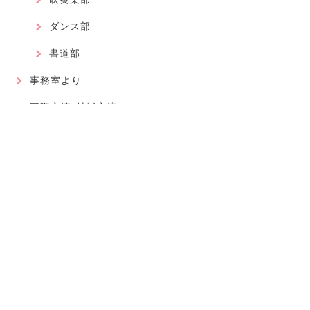
ダンス部
書道部
事務室より
国際交流・地域交流
最近の記事
2026.08.01
軽音楽部
近畿高等学校総合文化祭に大阪代表で出場が決まりました！
2026.07.30
軽音楽部
豊南市場で「ワタシイロパレット」を歌いました！