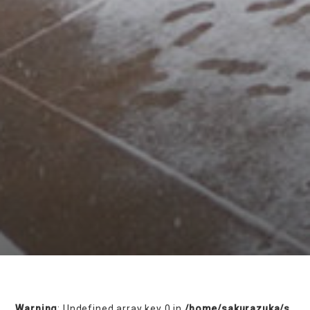
on line
230
Warning
: Undefined array key 0 in
/home/sakurazuka/s