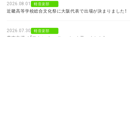
2026.08.01
軽音楽部
近畿高等学校総合文化祭に大阪代表で出場が決まりました！
2026.07.30
軽音楽部
豊南市場で「ワタシイロパレット」を歌いました！
2026.07.28
お知らせ
北京からの留学生をお迎えして〜国境を越えた温かい学びに
感謝〜
2026.07.27
お知らせ
大阪府公立高校進学フェア２０２７
2026.07.25
軽音楽部
レコーディングを前にディレクションを行っていただまし
た！