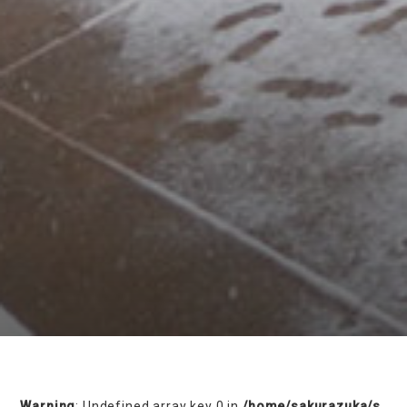
on line
230
Warning
: Undefined array key 0 in
/home/sakurazuka/s