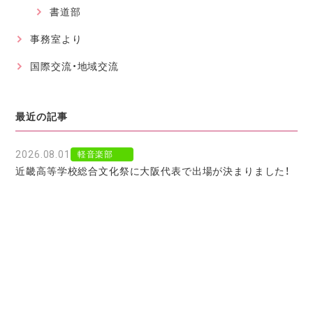
書道部
事務室より
国際交流・地域交流
最近の記事
2026.08.01
軽音楽部
近畿高等学校総合文化祭に大阪代表で出場が決まりました！
2026.07.30
軽音楽部
豊南市場で「ワタシイロパレット」を歌いました！
2026.07.28
お知らせ
北京からの留学生をお迎えして〜国境を越えた温かい学びに
感謝〜