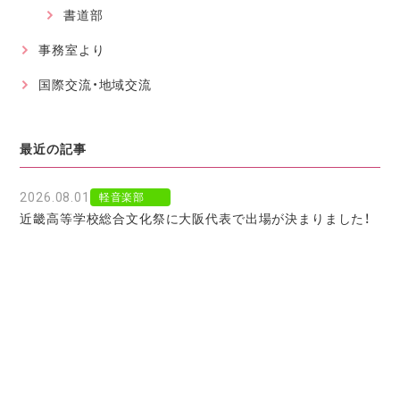
書道部
事務室より
国際交流・地域交流
最近の記事
2026.08.01
軽音楽部
近畿高等学校総合文化祭に大阪代表で出場が決まりました！
2026.07.30
軽音楽部
豊南市場で「ワタシイロパレット」を歌いました！
2026.07.28
お知らせ
北京からの留学生をお迎えして〜国境を越えた温かい学びに
感謝〜