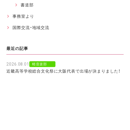
書道部
事務室より
国際交流・地域交流
最近の記事
2026.08.01
軽音楽部
近畿高等学校総合文化祭に大阪代表で出場が決まりました！
2026.07.30
軽音楽部
豊南市場で「ワタシイロパレット」を歌いました！
2026.07.28
お知らせ
北京からの留学生をお迎えして〜国境を越えた温かい学びに
感謝〜