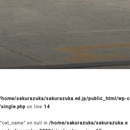
/public_html/wp-content/themes/sakurazuka_2020/header.p
/home/sakurazuka/sakurazuka.ed.jp/public_html/wp-c
single.php
on line
14
 "cat_name" on null in
/home/sakurazuka/sakurazuka.e