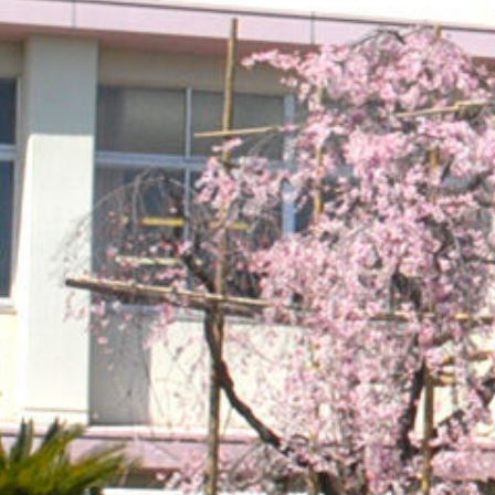
on line
229
Warning
: Attempt to read pr