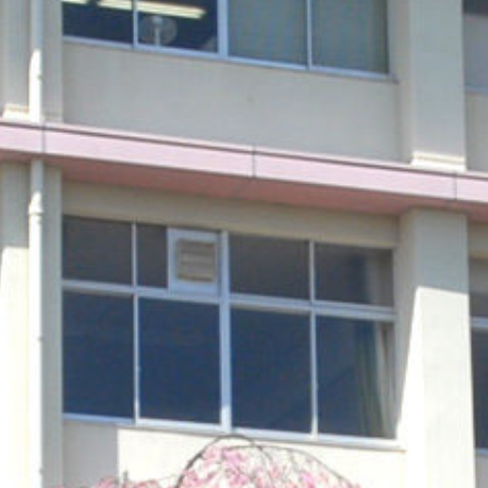
/sakurazuka/sakurazuka.ed.jp/public_html/wp-content/the