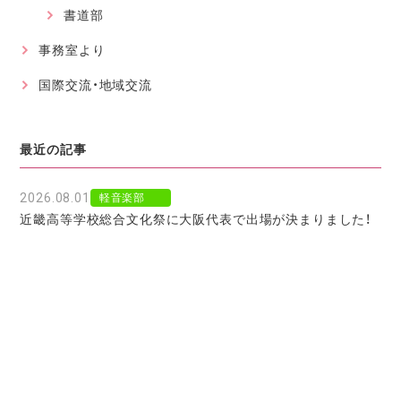
書道部
事務室より
国際交流・地域交流
最近の記事
2026.08.01
軽音楽部
近畿高等学校総合文化祭に大阪代表で出場が決まりました！
2026.07.30
軽音楽部
豊南市場で「ワタシイロパレット」を歌いました！
2026.07.28
お知らせ
北京からの留学生をお迎えして〜国境を越えた温かい学びに
感謝〜