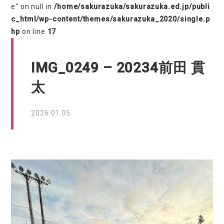
e" on null in
/home/sakurazuka/sakurazuka.ed.jp/publi
c_html/wp-content/themes/sakurazuka_2020/single.p
hp
on line
17
IMG_0249 – 20234前田 貫
太
2026.01.05