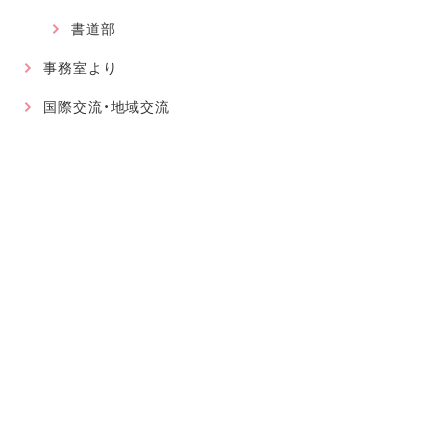
書道部
事務室より
国際交流・地域交流
最近の記事
2026.08.01
軽音楽部
近畿高等学校総合文化祭に大阪代表で出場が決まりました！
2026.07.30
軽音楽部
豊南市場で「ワタシイロパレット」を歌いました！
2026.07.28
お知らせ
北京からの留学生をお迎えして〜国境を越えた温かい学びに