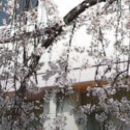
: Attempt to read property "cat_name" on null in
/home/sakurazuka/sakurazuka.ed.jp/public_html/wp-conten