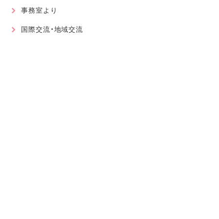
事務室より
国際交流・地域交流
最近の記事
2026.08.01
軽音楽部
近畿高等学校総合文化祭に大阪代表で出場が決まりました！
2026.07.30
軽音楽部
豊南市場で「ワタシイロパレット」を歌いました！
2026.07.28
お知らせ
北京からの留学生をお迎えして〜国境を越えた温かい学びに
感謝〜