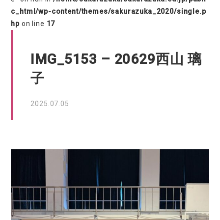
c_html/wp-content/themes/sakurazuka_2020/single.p
hp
on line
17
IMG_5153 – 20629西山 璃
子
2025.07.05