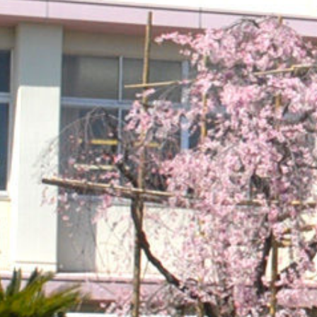
on line
229
Warning
: Attempt to read pr