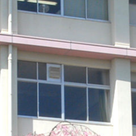
/sakurazuka/sakurazuka.ed.jp/public_html/wp-content/the