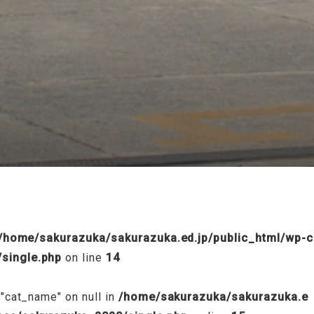
/public_html/wp-content/themes/sakurazuka_2020/header.p
/home/sakurazuka/sakurazuka.ed.jp/public_html/wp-c
single.php
on line
14
 "cat_name" on null in
/home/sakurazuka/sakurazuka.e