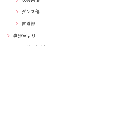
ダンス部
書道部
事務室より
国際交流・地域交流
最近の記事
2026.08.01
軽音楽部
近畿高等学校総合文化祭に大阪代表で出場が決まりました！
2026.07.30
軽音楽部
豊南市場で「ワタシイロパレット」を歌いました！