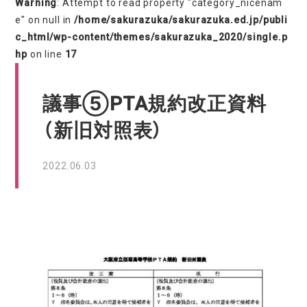
Warning
: Attempt to read property "category_nicenam
e" on null in
/home/sakurazuka/sakurazuka.ed.jp/publi
c_html/wp-content/themes/sakurazuka_2020/single.p
hp
on line
17
議事⑤PTA規約改正資料
（新旧対照表）
2022.06.03