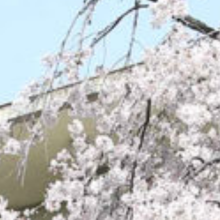
/home/sakurazuka/sakurazuka.ed.jp/public_html/wp-conten